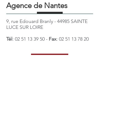
Agence de Nantes
9, rue Edouard Branly - 44985 SAINTE
LUCE SUR LOIRE
Tél
:
02 51 13 39 50
-
Fax
:
02 51 13 78 20
Retour
Agence de Poitiers
30 bis, av. des Temps Modernes - 86360
CHASSENEUIL DU POITOU
Tél
:
05 49 00 71 50
-
Fax
:
05 49 00 71 49
Agence de Caen